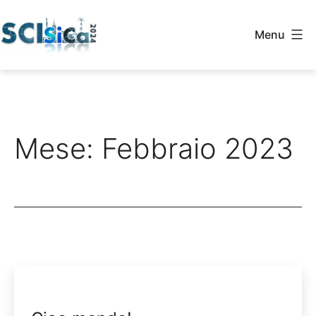
Salta
al
Menu
contenuto
SCISICA
2024
Mese:
Febbraio 2023